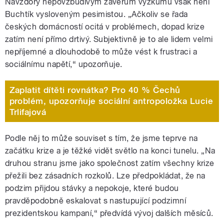
Navzdory nepovzbudivým závěrům výzkumu však není
Buchtík vysloveným pesimistou. „Ačkoliv se řada
českých domácností ocitá v problémech, dopad krize
zatím není přímo drtivý. Subjektivně je to ale lidem velmi
nepříjemné a dlouhodobě to může vést k frustraci a
sociálnímu napětí,“ upozorňuje.
Zaplatit dítěti rovnátka? Pro 40 % Čechů
problém, upozorňuje sociální antropoložka Lucie
Trlifajová
Podle něj to může souviset s tím, že jsme teprve na
začátku krize a je těžké vidět světlo na konci tunelu. „Na
druhou stranu jsme jako společnost zatím všechny krize
přežili bez zásadních rozkolů. Lze předpokládat, že na
podzim přijdou stávky a nepokoje, které budou
pravděpodobně eskalovat s nastupující podzimní
prezidentskou kampaní,“ předvídá vývoj dalších měsíců.