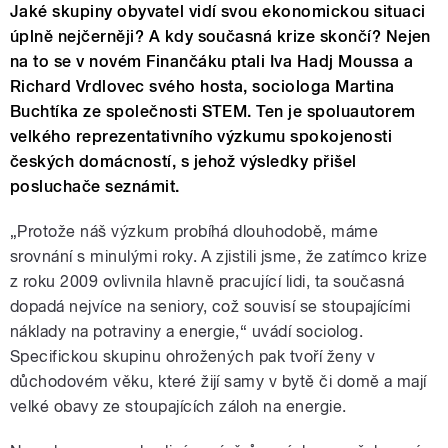
Jaké skupiny obyvatel vidí svou ekonomickou situaci
úplně nejčerněji? A kdy současná krize skončí? Nejen
na to se v novém Finančáku ptali Iva Hadj Moussa a
Richard Vrdlovec svého hosta, sociologa Martina
Buchtíka ze společnosti STEM. Ten je spoluautorem
velkého reprezentativního výzkumu spokojenosti
českých domácností, s jehož výsledky přišel
posluchače seznámit.
„Protože náš výzkum probíhá dlouhodobě, máme
srovnání s minulými roky. A zjistili jsme, že zatímco krize
z roku 2009 ovlivnila hlavně pracující lidi, ta současná
dopadá nejvíce na seniory, což souvisí se stoupajícími
náklady na potraviny a energie,“ uvádí sociolog.
Specifickou skupinu ohrožených pak tvoří ženy v
důchodovém věku, které žijí samy v bytě či domě a mají
velké obavy ze stoupajících záloh na energie.