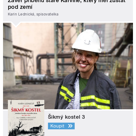
Závěr příběhu staré Karviné, který měl zůstat
pod zemí
Karin Lednická, spisovatelka
Šikmý kostel 3
Koupit