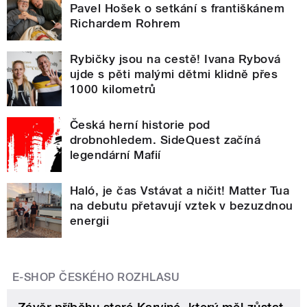
Pavel Hošek o setkání s františkánem
Richardem Rohrem
Rybičky jsou na cestě! Ivana Rybová
ujde s pěti malými dětmi klidně přes
1000 kilometrů
Česká herní historie pod
drobnohledem. SideQuest začíná
legendární Mafií
Haló, je čas Vstávat a ničit! Matter Tua
na debutu přetavují vztek v bezuzdnou
energii
E-SHOP ČESKÉHO ROZHLASU