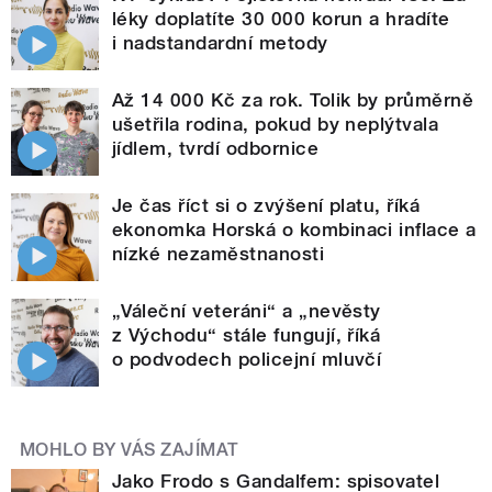
léky doplatíte 30 000 korun a hradíte
i nadstandardní metody
Až 14 000 Kč za rok. Tolik by průměrně
ušetřila rodina, pokud by neplýtvala
jídlem, tvrdí odbornice
Je čas říct si o zvýšení platu, říká
ekonomka Horská o kombinaci inflace a
nízké nezaměstnanosti
„Váleční veteráni“ a „nevěsty
z Východu“ stále fungují, říká
o podvodech policejní mluvčí
MOHLO BY VÁS ZAJÍMAT
Jako Frodo s Gandalfem: spisovatel