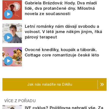
Gabriela Brázdová: Hody. Dva mladí
lidé, dva protančené dny. Milostná
novela ze současnosti
Letní románky nám dávají svobodu a
volnost. V létě jsme někým jiným, říká
párový terapeut
Ovocné knedlíky, koupák a táborák.
Cottage core romantizuje české léto
Jak nás naladíte na DABu
VÍCE Z POŘADU
IVF cyklus? Pojišťovna nehradí vše. Za