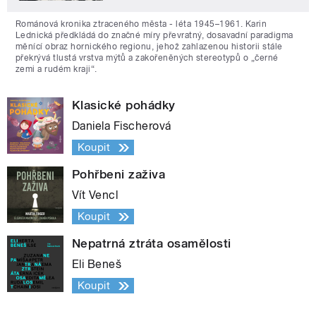
Románová kronika ztraceného města - léta 1945–1961. Karin
Lednická předkládá do značné míry převratný, dosavadní paradigma
měnící obraz hornického regionu, jehož zahlazenou historii stále
překrývá tlustá vrstva mýtů a zakořeněných stereotypů o „černé
zemi a rudém kraji“.
Klasické pohádky
Daniela Fischerová
Koupit
Pohřbeni zaživa
Vít Vencl
Koupit
Nepatrná ztráta osamělosti
Eli Beneš
Koupit