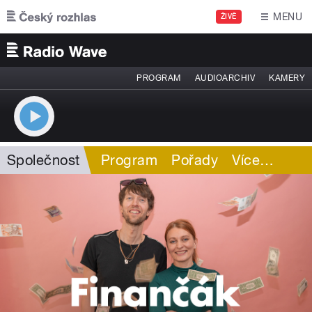
Přejít k hlavnímu obsahu
MENU
ŽIVĚ
PROGRAM
AUDIOARCHIV
KAMERY
Společnost
Program
Pořady
Více
…