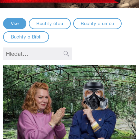
Vše
Buchty čtou
Buchty o umču
Buchty o Bibli