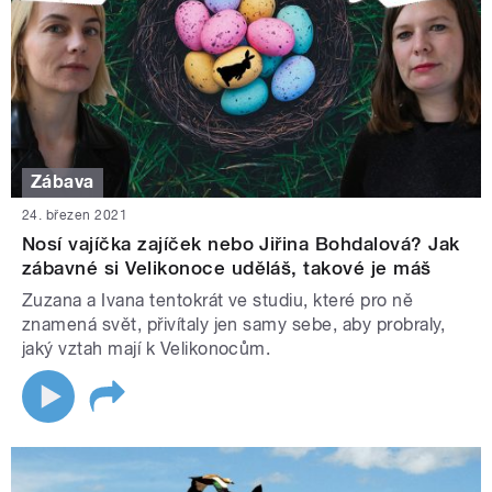
Zábava
24. březen 2021
Nosí vajíčka zajíček nebo Jiřina Bohdalová? Jak
zábavné si Velikonoce uděláš, takové je máš
Zuzana a Ivana tentokrát ve studiu, které pro ně
znamená svět, přivítaly jen samy sebe, aby probraly,
jaký vztah mají k Velikonocům.