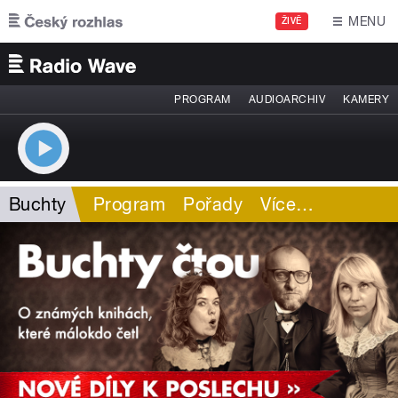
Přejít k hlavnímu obsahu
MENU
ŽIVĚ
PROGRAM
AUDIOARCHIV
KAMERY
Buchty
Program
Pořady
Více
…