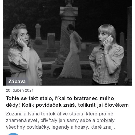
Zábava
28. duben 2021
Tohle se fakt stalo, říkal to bratranec mého
dědy! Kolik povídaček znáš, tolikrát jsi člověkem
Zuzana a Ivana tentokrát ve studiu, které pro ně
znamená svět, přivítaly jen samy sebe a probraly
všechny povídačky, legendy a hoaxy, které znají.