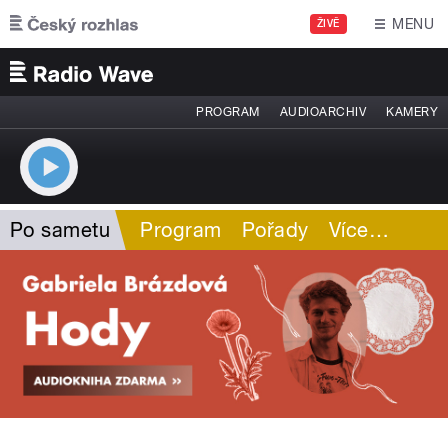
Přejít k hlavnímu obsahu
MENU
ŽIVĚ
PROGRAM
AUDIOARCHIV
KAMERY
Po sametu
Program
Pořady
Více
…