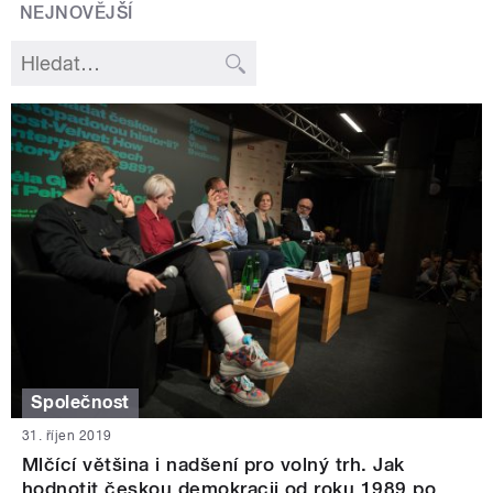
NEJNOVĚJŠÍ
Společnost
31. říjen 2019
Mlčící většina i nadšení pro volný trh. Jak
hodnotit českou demokracii od roku 1989 po