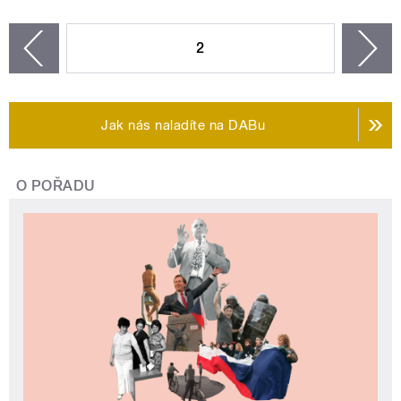
STRÁNKY
2
n
zí
Jak nás naladíte na DABu
O POŘADU