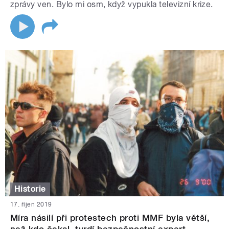
zprávy ven. Bylo mi osm, když vypukla televizní krize.
Historie
17. říjen 2019
Míra násilí při protestech proti MMF byla větší,
než kdo čekal, tvrdí bezpečnostní expert