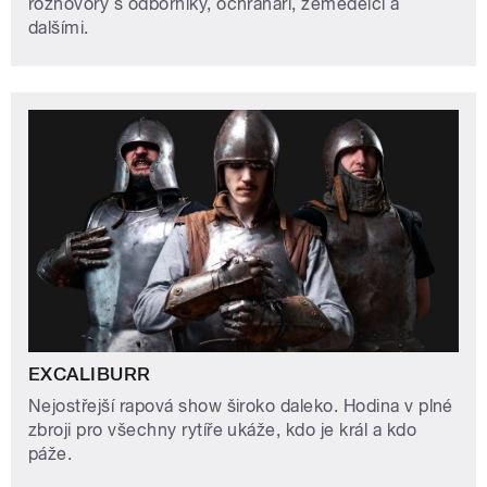
rozhovory s odborníky, ochranáři, zemědělci a
dalšími.
EXCALIBURR
Nejostřejší rapová show široko daleko. Hodina v plné
zbroji pro všechny rytíře ukáže, kdo je král a kdo
páže.