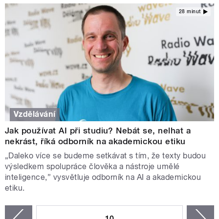
28 minut
Vzdělávání
Jak používat AI při studiu? Nebát se, nelhat a
nekrást, říká odborník na akademickou etiku
„Daleko více se budeme setkávat s tím, že texty budou
výsledkem spolupráce člověka a nástroje umělé
inteligence,” vysvětluje odborník na AI a akademickou
etiku.
STRÁNKY
10
n