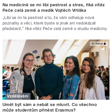
Na medicíně se mi líbí pestrost a stres, říká vítěz
Peče celá země a medik Vojtěch Vrtiška
„Líbí se mi ta pestrost a to, že vám odhaluje nové
poznatky a věci, které byste si jinak ani nedokázali
představit,” říká vítěz Peče celá země o studiu medicíny.
41 minut
Vzdělávání
Umět být sám a nebát se mluvit. Co všechno
může studentům přinést Erasmus?