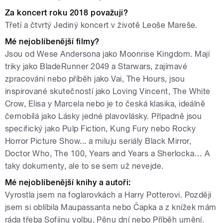
Za koncert roku 2018 považuji?
Třetí a čtvrtý Jediný koncert v životě Leoše Mareše.
Mé nejoblíbenější filmy?
Jsou od Wese Andersona jako Moonrise Kingdom. Mají
triky jako BladeRunner 2049 a Starwars, zajímavé
zpracování nebo příběh jako Vai, The Hours, jsou
inspirované skutečností jako Loving Vincent, The White
Crow, Elisa y Marcela nebo je to česká klasika, ideálně
černobílá jako Lásky jedné plavovlásky. Případně jsou
specifický jako Pulp Fiction, Kung Fury nebo Rocky
Horror Picture Show... a miluju seriály Black Mirror,
Doctor Who, The 100, Years and Years a Sherlocka… A
taky dokumenty, ale to se sem už nevejde.
Mé nejoblíbenější knihy a autoři:
Vyrostla jsem na foglarovkách a Harry Potterovi. Později
jsem si oblíbila Maupassanta nebo Čapka a z knížek mám
ráda třeba Sofiinu volbu, Pěnu dní nebo Příběh umění.