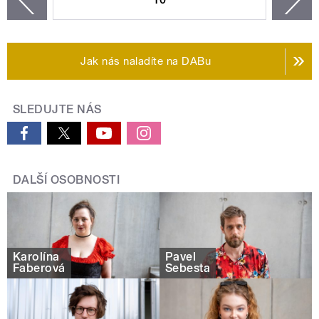
zí
Jak nás naladíte na DABu
SLEDUJTE NÁS
DALŠÍ OSOBNOSTI
Karolína
Pavel
Faberová
Šebesta