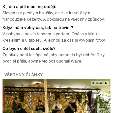
K jídlu a pití mám nejraději:
Slovenské pirohy a halušky, asijské knedlíčky a
francouzské dezerty. A čokoládu na všechny způsoby.
Když mám volný čas, tak ho trávím?
V pohybu – nejvíc tancem, sportem. Občas v klidu –
kreslením a u tabletu. A jednou za čas si vyvolám fotky.
Co bych chtěl sdělit světu?
Že nikdy není tak špatně, aby nemohlo být dobře. Taky
bych si přála, abyste víc poslouchali Wave.
VŠECHNY ČLÁNKY
39 minut