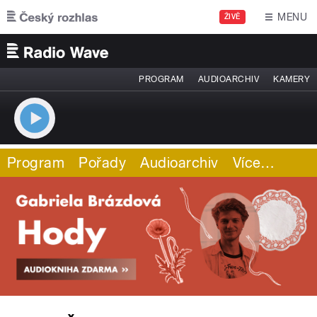
Přejít k hlavnímu obsahu
MENU
ŽIVĚ
PROGRAM
AUDIOARCHIV
KAMERY
Program
Pořady
Audioarchiv
Více
…