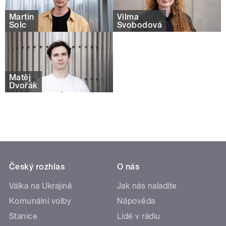
Martin
Vilma
Šolc
Svobodová
Matěj
Dvořák
Český rozhlas
O nás
Válka na Ukrajině
Jak nás naladíte
Komunální volby
Nápověda
Stanice
Lidé v rádiu