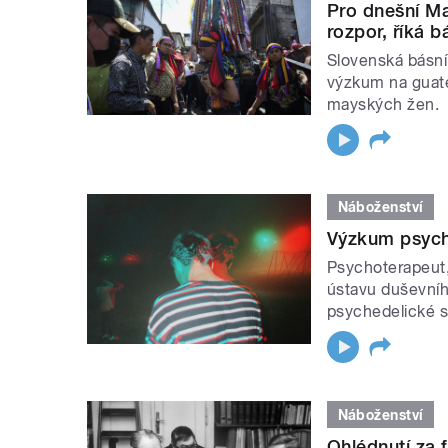
Pro dnešní Ma
rozpor, říká 
Slovenská básní
výzkum na guate
mayských žen.
Náboženství
Výzkum psych
Psychoterapeut,
ústavu duševníh
psychedelické s
Náboženství
Ohlédnutí za