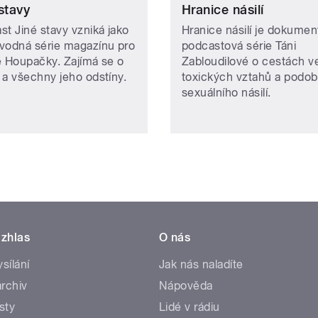
stavy
Hranice násilí
st Jiné stavy vzniká jako
Hranice násilí je dokumen
vodná série magazínu pro
podcastová série Táni
e Houpačky. Zajímá se o
Zabloudilové o cestách v
 a všechny jeho odstíny.
toxických vztahů a podo
sexuálního násilí.
zhlas
O nás
ysílání
Jak nás naladíte
rchiv
Nápověda
sty
Lidé v rádiu