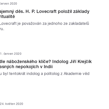
 červen 2020
ajemný děs. H. P. Lovecraft položil základy
itualitě
 Lovecraft je považován za jednoho ze zakladatelů
ru.
1. červen 2020
le náboženského klíče? Indolog Jiří Krejčík
asných nepokojích v Indii
 byl tentokrát indolog a politolog z Akademie věd
24. květen 2020