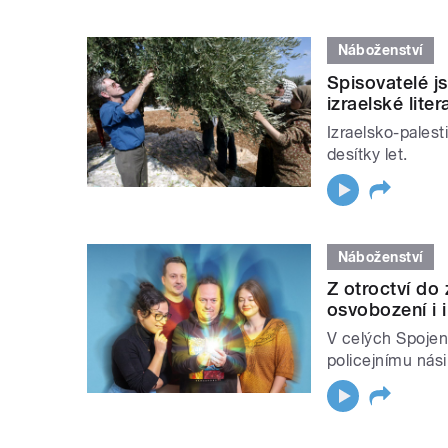
Náboženství
Spisovatelé js
izraelské lite
Izraelsko-palesti
desítky let.
Náboženství
Z otroctví do
osvobození i 
V celých Spojen
policejnímu nás