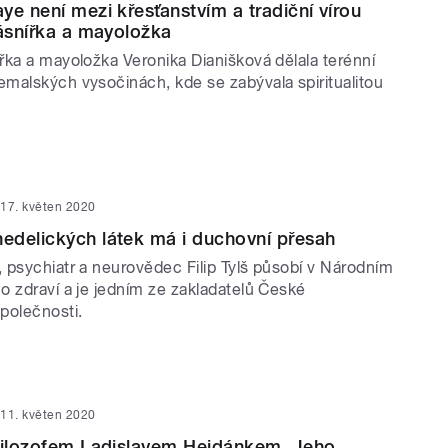
ye není mezi křesťanstvím a tradiční vírou
básnířka a mayoložka
řka a mayoložka Veronika Dianišková dělala terénní
malských vysočinách, kde se zabývala spiritualitou
17. květen 2020
edelických látek má i duchovní přesah
 psychiatr a neurovědec Filip Tylš působí v Národním
o zdraví a je jedním ze zakladatelů České
polečnosti.
11. květen 2020
 filozofem Ladislavem Hejdánkem. Jeho