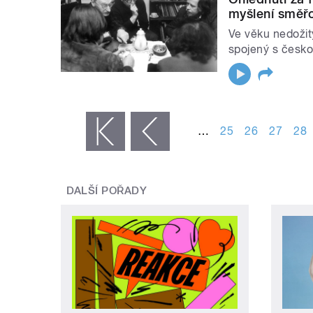
myšlení směřo
Ve věku nedožitý
spojený s česko
STRÁNKY
…
25
26
27
28
« první
‹ předchozí
DALŠÍ POŘADY