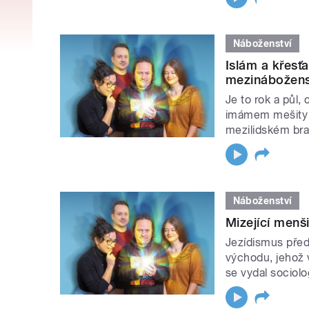
Náboženství
Islám a křesť
mezinábožensk
Je to rok a půl
imámem mešity 
mezilidském bra
Náboženství
Mizející menš
Jezídismus před
východu, jehož 
se vydal sociolo