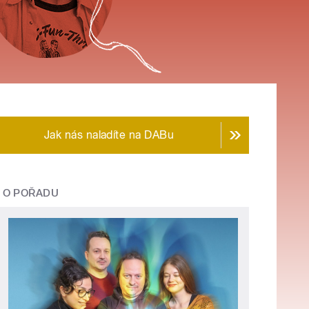
Jak nás naladíte na DABu
O POŘADU