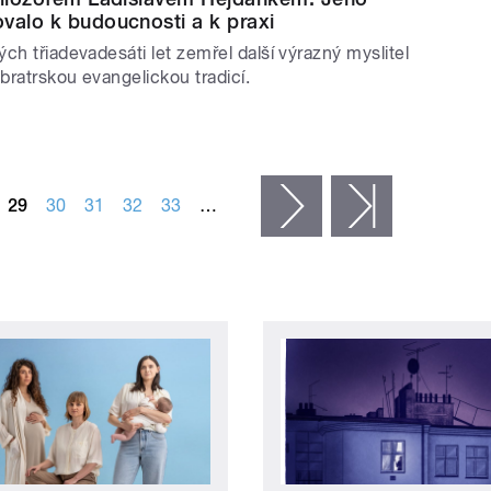
valo k budoucnosti a k praxi
ch třiadevadesáti let zemřel další výrazný myslitel
bratrskou evangelickou tradicí.
29
30
31
32
33
…
následující ›
poslední »