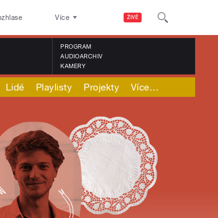
ozhlase
Více
ŽIVĚ
PROGRAM
AUDIOARCHIV
KAMERY
Lidé
Playlisty
Projekty
Více
…