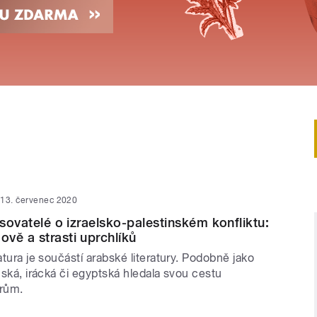
13. červenec 2020
isovatelé o izraelsko-palestinském konfliktu:
vě a strasti uprchlíků
ratura je součástí arabské literatury. Podobně jako
onská, irácká či egyptská hledala svou cestu
nrům.