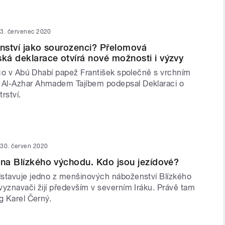
3. červenec 2020
anství jako sourozenci? Přelomová
á deklarace otvírá nové možnosti i výzvy
, co v Abú Dhabí papež František společně s vrchním
Al-Azhar Ahmadem Tajíbem podepsal Deklaraci o
trství.
30. červen 2020
ina Blízkého východu. Kdo jsou jezídové?
stavuje jedno z menšinových náboženství Blízkého
vyznavači žijí především v severním Iráku. Právě tam
g Karel Černý.