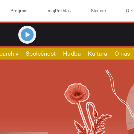
Program
mujRozhlas
Stanice
O r
oarchiv
Společnost
Hudba
Kultura
O nás