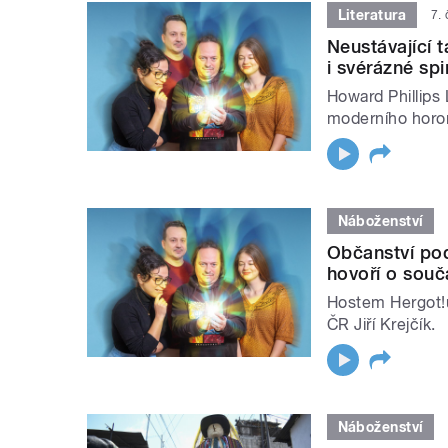
Literatura
7.
Neustávající t
i svérázné spir
Howard Phillips
moderního horo
Náboženství
Občanství pod
hovoří o souč
Hostem Hergot!u
ČR Jiří Krejčík.
Náboženství