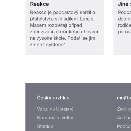
Reakce
Jiné 
Reakce je podcastový seriál o
Podca
přátelství a síle sdílení. Lera s
dopro
Maxem rozplétají případ
rodič
zneužívání a toxického chování
porod
na vysoké škole. Podaří se jim
změnit systém?
Český rozhlas
mujRo
Válka na Ukrajině
Živé v
Komunální volby
Audioa
Stanice
Podca