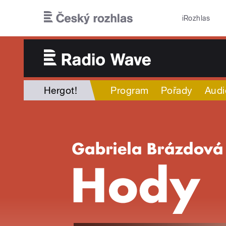
Přejít k hlavnímu obsahu
iRozhlas
Hergot!
Program
Pořady
Audi