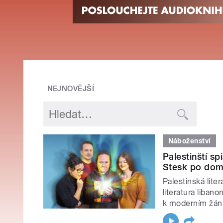
NEJNOVĚJŠÍ
Náboženství
Palestinští sp
Stesk po domo
Palestinská lite
literatura liban
k moderním žá