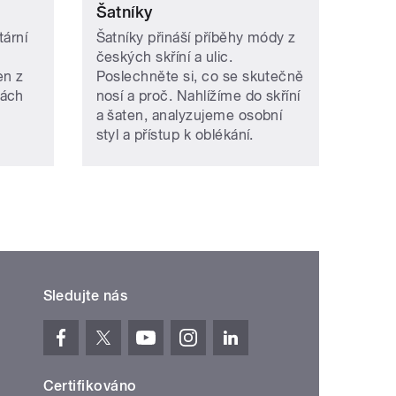
Šatníky
tární
Šatníky přináší příběhy módy z
českých skříní a ulic.
en z
Poslechněte si, co se skutečně
bách
nosí a proč. Nahlížíme do skříní
a šaten, analyzujeme osobní
styl a přístup k oblékání.
Sledujte nás
Certifikováno