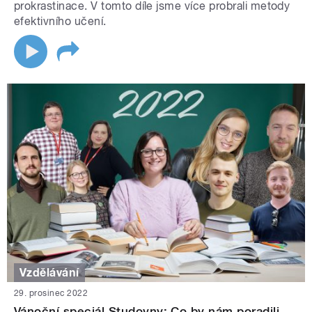
prokrastinace. V tomto díle jsme více probrali metody
efektivního učení.
Vzdělávání
29. prosinec 2022
Vánoční speciál Studovny: Co by nám poradili