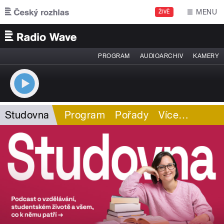
Přejít k hlavnímu obsahu
MENU
ŽIVĚ
PROGRAM
AUDIOARCHIV
KAMERY
Studovna
Program
Pořady
Více
…