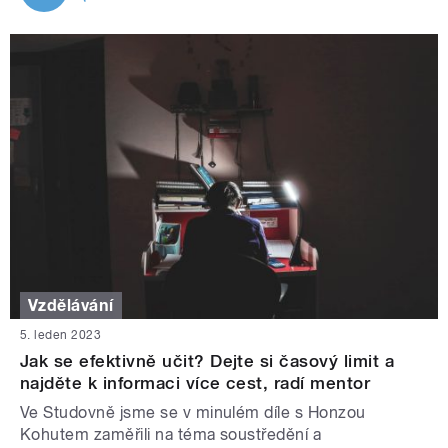
Vzdělávání
5. leden 2023
Jak se efektivně učit? Dejte si časový limit a
najděte k informaci více cest, radí mentor
Ve Studovně jsme se v minulém díle s Honzou
Kohutem zaměřili na téma soustředění a